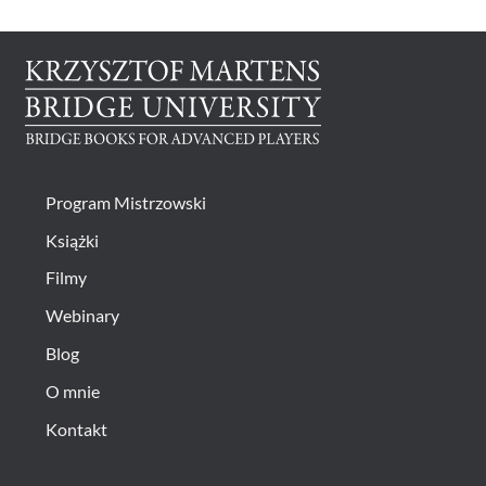
na
stronie
produktu
Program Mistrzowski
Książki
Filmy
Webinary
Blog
O mnie
Kontakt