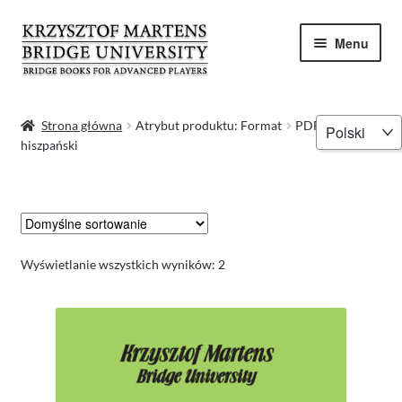
Przejdź
Przejdź
Menu
do
do
nawigacji
treści
Strona główna
Wybierz
Strona główna
Atrybut produktu: Format
PDF -
hiszpański
język
Kontakt
Koszyk
Krzysztof Martens
Wyświetlanie wszystkich wyników: 2
Moje konto
Polityka prywatności
Program Mistrzowski – Książki brydżowe dla