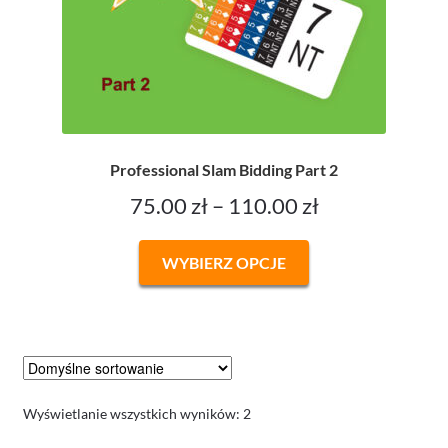
Professional Slam Bidding Part 2
Zakres
75.00
zł
–
110.00
zł
cen:
Ten
WYBIERZ OPCJE
od
produkt
ma
75.00 zł
wiele
do
wariantów.
Opcje
110.00 zł
można
Wyświetlanie wszystkich wyników: 2
wybrać