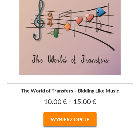
The World of Transfers – Bidding Like Music
Zakres
10.00
€
–
15.00
€
cen:
Ten
WYBIERZ OPCJE
od
produkt
ma
10.00 €
wiele