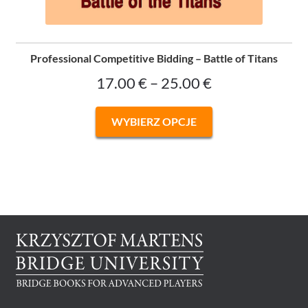
Professional Competitive Bidding – Battle of Titans
Zakres
17.00
€
–
25.00
€
cen:
Ten
WYBIERZ OPCJE
od
produkt
ma
17.00 €
wiele
do
wariantów.
Opcje
25.00 €
można
wybrać
na
stronie
produktu