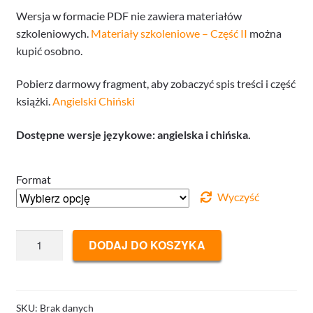
Wersja w formacie PDF nie zawiera materiałów
szkoleniowych.
Materiały szkoleniowe – Część II
można
kupić osobno.
Pobierz darmowy fragment, aby zobaczyć spis treści i część
książki.
Angielski
Chiński
Dostępne wersje językowe: angielska i chińska.
Format
Wyczyść
ilość
DODAJ DO KOSZYKA
Professional
Slam
Bidding
Part
SKU:
Brak danych