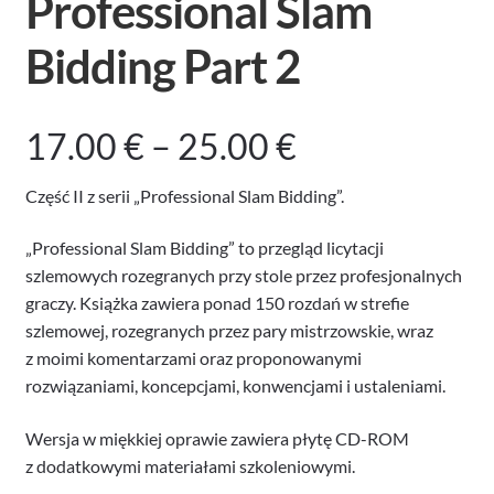
Professional Slam
Bidding Part 2
Zakres
17.00
€
–
25.00
€
cen:
Część II z serii „Professional Slam Bidding”.
od
„Professional Slam Bidding” to przegląd licytacji
szlemowych rozegranych przy stole przez profesjonalnych
17.00 €
graczy. Książka zawiera ponad 150 rozdań w strefie
szlemowej, rozegranych przez pary mistrzowskie, wraz
z moimi komentarzami oraz proponowanymi
do
rozwiązaniami, koncepcjami, konwencjami i ustaleniami.
25.00 €
Wersja w miękkiej oprawie zawiera płytę CD-ROM
z dodatkowymi materiałami szkoleniowymi.