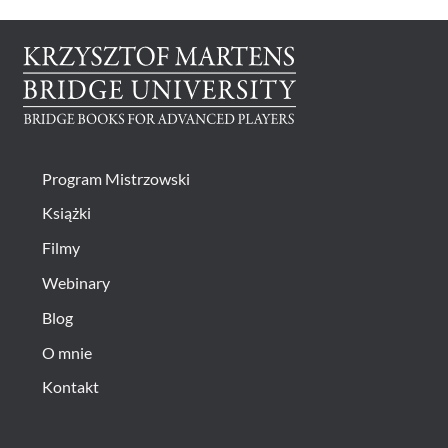
15.00 €
można
wybrać
na
stronie
produktu
Program Mistrzowski
Książki
Filmy
Webinary
Blog
O mnie
Kontakt