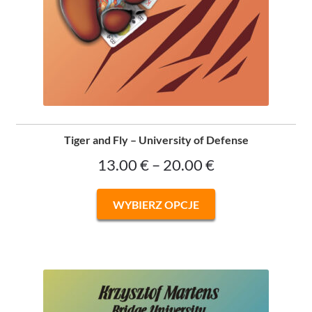
Tiger and Fly – University of Defense
Zakres
13.00
€
–
20.00
€
cen:
Ten
WYBIERZ OPCJE
od
produkt
ma
13.00 €
wiele
do
wariantów.
Opcje
20.00 €
można