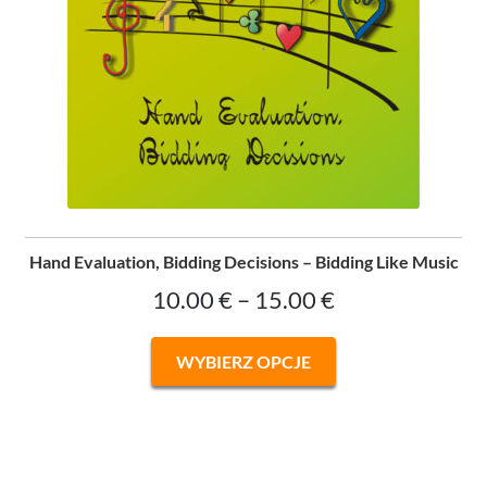
Hand Evaluation, Bidding Decisions – Bidding Like Music
Zakres
10.00
€
–
15.00
€
cen:
Ten
WYBIERZ OPCJE
od
produkt
ma
10.00 €
wiele
do
wariantów.
Opcje