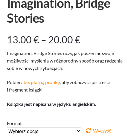
Imagination, Bridge
Stories
Zakres
13.00
€
–
20.00
€
cen:
Imagination, Bridge Stories uczy, jak poszerzać swoje
możliwości myślenia w różnorodny sposób oraz radzenia
od
sobie w nowych sytuacjach.
13.00 €
Pobierz
bezpłatną próbkę
, aby zobaczyć spis treści
i fragment książki.
do
Książka jest napisana w języku angielskim.
20.00 €
Format
Wyczyść