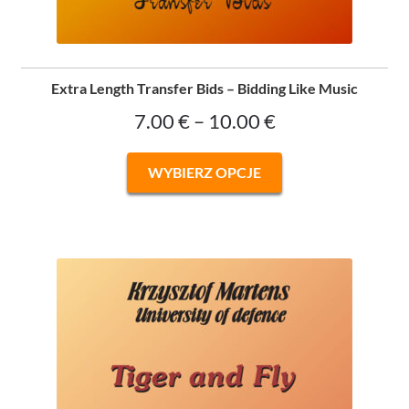
Extra Length Transfer Bids – Bidding Like Music
Zakres
7.00
€
–
10.00
€
cen:
Ten
WYBIERZ OPCJE
od
produkt
ma
7.00 €
wiele
do
wariantów.
Opcje
10.00 €
można
wybrać
na
stronie
produktu