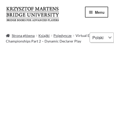
Przejdź
Przejdź
Menu
do
do
nawigacji
treści
Strona główna
Wybierz
Strona główna
Książki
Pojedyncze
Virtual European
Championships Part 2 – Dynamic Declarer Play
język
Kontakt
Koszyk
Krzysztof Martens
Moje konto
Polityka prywatności
Program Mistrzowski – Książki brydżowe dla