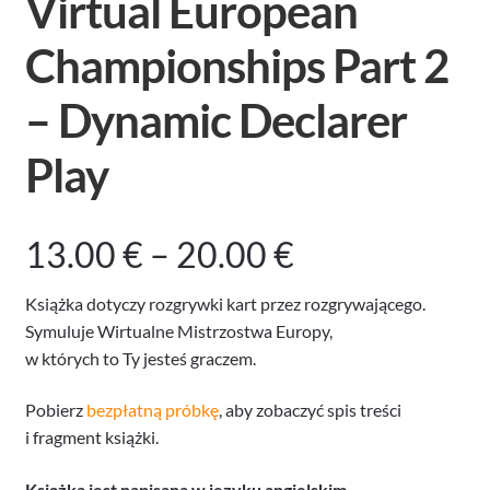
Virtual European
Championships Part 2
– Dynamic Declarer
Play
Zakres
13.00
€
–
20.00
€
cen:
Książka dotyczy rozgrywki kart przez rozgrywającego.
Symuluje Wirtualne Mistrzostwa Europy,
od
w których to Ty jesteś graczem.
13.00 €
Pobierz
bezpłatną próbkę
, aby zobaczyć spis treści
i fragment książki.
do
Książka jest napisana w języku angielskim.