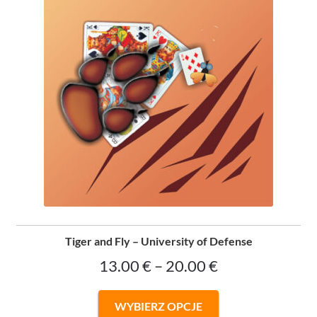
Tiger and Fly – University of Defense
Zakres
13.00
€
–
20.00
€
cen:
Ten
WYBIERZ OPCJE
od
produkt