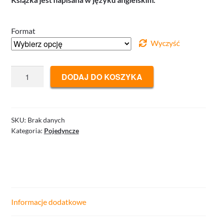
20.00 €
Format
Wyczyść
ilość
DODAJ DO KOSZYKA
Virtual
European
Championships
Part
SKU:
Brak danych
Kategoria:
Pojedyncze
2
-
Dynamic
Declarer
Play
Informacje dodatkowe