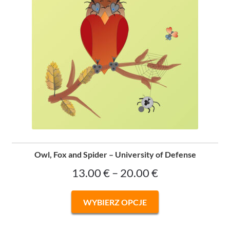
Owl, Fox and Spider – University of Defense
Zakres
13.00
€
–
20.00
€
cen:
Ten
WYBIERZ OPCJE
od
produkt
ma
13.00 €